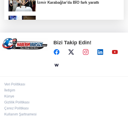
İzmir Karabağlar'da BİO fark yarattı
Kütahya Belediyesi personeline yapay zeka
eğitimi
Bizi Takip Edin!
Ankara Keçiören'de Yaz Kur'an kurslarına
ikram desteği
İstanbul Moda açıklarında su alan teknedeki 4
kişi kurtarıldı
Veri Politikası
İletişim
Gebze Köşklüçeşme'de 'açık hava' keyif
Künye
Gizlilik Politikası
Çerez Politikası
Kullanım Şartnamesi