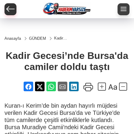
Kadir
Anasayfa
GÜNDEM
Gecesi’nde
Bursa'da
camiler
Kadir Gecesi’nde Bursa'da
doldu taştı
camiler doldu taştı
Kuran-ı Kerim’de bin aydan hayırlı müjdesi
verilen Kadir Gecesi Bursa’da ve Türkiye’de
tüm camilerde çeşitli etkinliklerle kutlandı.
Bursa Muradiye Camii’ndeki Kadir Gecesi