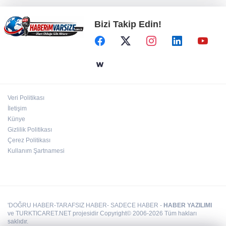
Bizi Takip Edin!
Muğla Seydikemer'de yangın sonrası
seferberlik
CHP'li Sarıbal'dan orman yangınları ve tarım
politikalarına eleştiri
Veri Politikası
Bursa Nilüfer'de Başkan Özdemir,
İletişim
Esentepeliler’i dinledi
Künye
Gizlilik Politikası
Çerez Politikası
Kullanım Şartnamesi
'DOĞRU HABER-TARAFSIZ HABER- SADECE HABER -
HABER YAZILIMI
ve TURKTICARET.NET projesidir Copyright© 2006-2026 Tüm hakları
saklıdır.