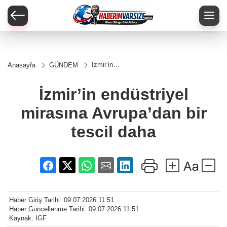
İzmir’in
Anasayfa
GÜNDEM
endüstriyel
mirasına
Avrupa’dan
İzmir’in endüstriyel
bir tescil
daha
mirasına Avrupa’dan bir
tescil daha
Haber Giriş Tarihi: 09.07.2026 11:51
Haber Güncellenme Tarihi: 09.07.2026 11:51
Kaynak: IGF