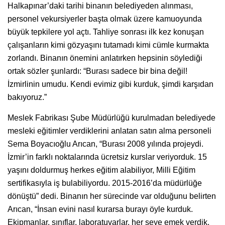
Halkapınar’daki tarihi binanın belediyeden alınması,
personel vekursiyerler başta olmak üzere kamuoyunda
büyük tepkilere yol açtı. Tahliye sonrası ilk kez konuşan
çalışanların kimi gözyaşını tutamadı kimi cümle kurmakta
zorlandı. Binanın önemini anlatırken hepsinin söylediği
ortak sözler şunlardı: “Burası sadece bir bina değil!
İzmirlinin umudu. Kendi evimiz gibi kurduk, şimdi karşıdan
bakıyoruz.”
Meslek Fabrikası Şube Müdürlüğü kurulmadan belediyede
mesleki eğitimler verdiklerini anlatan satın alma personeli
Sema Boyacıoğlu Arıcan, “Burası 2008 yılında projeydi.
İzmir’in farklı noktalarında ücretsiz kurslar veriyorduk. 15
yaşını doldurmuş herkes eğitim alabiliyor, Milli Eğitim
sertifikasıyla iş bulabiliyordu. 2015-2016’da müdürlüğe
dönüştü” dedi. Binanın her sürecinde var olduğunu belirten
Arıcan, “İnsan evini nasıl kurarsa burayı öyle kurduk.
Ekipmanlar, sınıflar, laboratuvarlar, her şeye emek verdik.