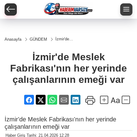
İzmir'de
Anasayfa
GÜNDEM
Meslek
Fabrikası'nın
her yerinde
İzmir'de Meslek
çalışanlarının
emeği var
Fabrikası'nın her yerinde
çalışanlarının emeği var
İzmir'de Meslek Fabrikası'nın her yerinde
çalışanlarının emeği var
Haber Giriş Tarihi: 21.04.2026 12:28