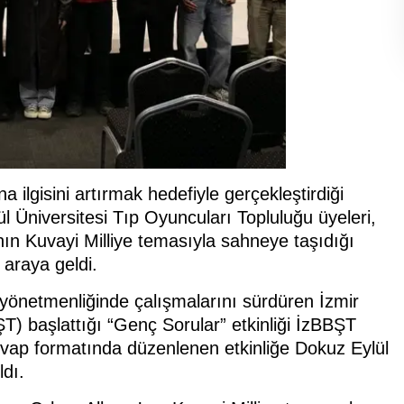
na ilgisini artırmak hedefiyle gerçekleştirdiği
l Üniversitesi Tıp Oyuncuları Topluluğu üyeleri,
ın Kuvayi Milliye temasıyla sahneye taşıdığı
 araya geldi.
önetmenliğinde çalışmalarını sürdüren İzmir
ŞT) başlattığı “Genç Sorular” etkinliği İzBBŞT
evap formatında düzenlenen etkinliğe Dokuz Eylül
ldı.