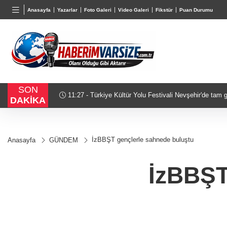
BGN
VND
G
Anasayfa
Yazarlar
Foto Galeri
Video Galeri
Fikstür
Puan Durumu
27,9743
%-0,22
0,0018
%0,32
6
SON
11:27 - Türkiye Kültür Yolu Festivali Nevşehir'de tam gaz sürüyor
DAKİKA
İzBBŞT gençlerle sahnede buluştu
Anasayfa
GÜNDEM
İzBBŞT