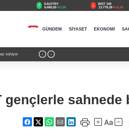
AU/TRY
BIST 100
USD
.660,55
%2,59
13.779,39
%-0,14
47,6787
%0,18
GÜNDEM
SİYASET
EKONOMİ
SA
11:27 - Kütahya'da Yedigöller Metehan Destek Konserleri start
‹
›
 gençlerle sahnede 