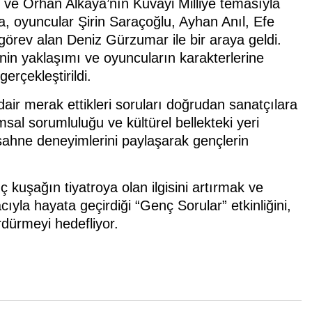
 ve Orhan Alkaya’nın Kuvayi Milliye temasıyla
a, oyuncular Şirin Saraçoğlu, Ayhan Anıl, Efe
örev alan Deniz Gürzumar ile bir araya geldi.
in yaklaşımı ve oyuncuların karakterlerine
rçekleştirildi.
dair merak ettikleri soruları doğrudan sanatçılara
msal sorumluluğu ve kültürel bellekteki yeri
 sahne deneyimlerini paylaşarak gençlerin
ç kuşağın tiyatroya olan ilgisini artırmak ve
acıyla hayata geçirdiği “Genç Sorular” etkinliğini,
rdürmeyi hedefliyor.