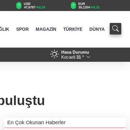
EUR
GBP
55,1254
%0,32
64,3468
%0,38
ĞLIK
SPOR
MAGAZİN
TÜRKİYE
DÜNYA
Hava Durumu
 aldı
11:00 - Mühendis Tek-Sen Bayındırlık’tan tarihi a
Kocaeli
31 °
açıldı
buluştu
En Çok Okunan Haberler