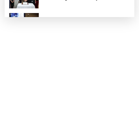
Kütahya Belediyesi personeline yapay zeka
eğitimi
Maltepe'nin başarı oranı yüzde 94,3
Gaziantep Nurdağı Deprem Müzesi ve Afet
Farkındalık Merkezi için iş birliği
30 ilde DEAŞ'a 104 gözaltı!