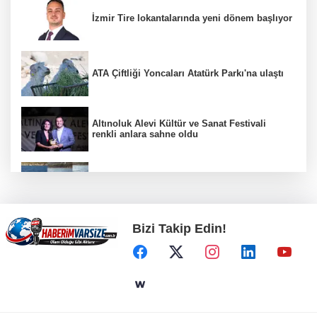
İzmir Tire lokantalarında yeni dönem başlıyor
ATA Çiftliği Yoncaları Atatürk Parkı'na ulaştı
Altınoluk Alevi Kültür ve Sanat Festivali
renkli anlara sahne oldu
Bodrum’da Ferrari’li deniz keyfi!
Bizi Takip Edin!
Türkiye Kültür Yolu Festivali Malatya'da
başlıyor
ATA Çiftliği’nde karabuğday hasadı başladı