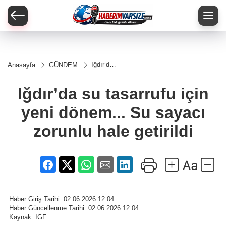
Iğdır’da
Anasayfa
GÜNDEM
su
tasarrufu
için yeni
Iğdır’da su tasarrufu için
dönem...
Su
yeni dönem... Su sayacı
sayacı
zorunlu
hale
zorunlu hale getirildi
getirildi
Haber Giriş Tarihi: 02.06.2026 12:04
Haber Güncellenme Tarihi: 02.06.2026 12:04
Kaynak: IGF