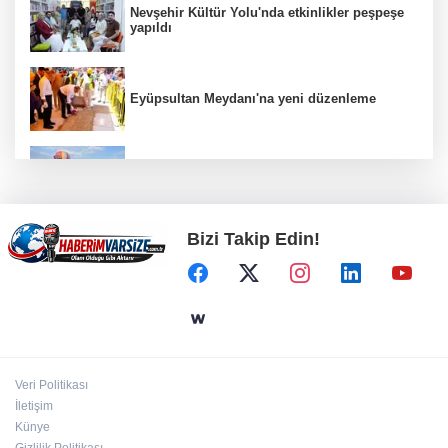
Nevşehir Kültür Yolu'nda etkinlikler peşpeşe
yapıldı
Eyüpsultan Meydanı'na yeni düzenleme
Türkiye Kültür Yolu Festivali Nevşehir'de tam
gaz sürüyor
Bizi Takip Edin!
ATA Çiftliği Yoncaları Atatürk Parkı'na ulaştı
İstanbul Maltepe’de çocuklar kitapların renkli
dünyasında
Veri Politikası
Kırgız Cumhuriyeti Antalya Başkonsolosu
İletişim
Başkan Vekili Özdemir’i ziyaret etti
Künye