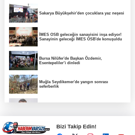
Sakarya Büyükşehir'den çocuklara yaz neşesi
İMES OSB geleceğin sanayisini inşa ediyor!
Sanayinin geleceği İMES OSB'de konuşuldu
Bursa Nilüfer'de Başkan Özdemir,
Esentepeliler’i dinledi
Muğla Seydikemer'de yangın sonrası
seferberlik
İzmit Belediyesi'nde iki yeni başkan
yardımcısı göreve başladı
Bizi Takip Edin!
CHP'li Sarıbal'dan orman yangınları ve tarım
politikalarına eleştiri