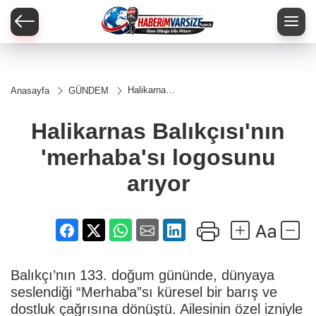
Halikarnas
Anasayfa
GÜNDEM
Balıkçısı'nın
'merhaba'sı
logosunu
Halikarnas Balıkçısı'nın
arıyor
'merhaba'sı logosunu
arıyor
Balıkçı’nın 133. doğum gününde, dünyaya
seslendiği “Merhaba”sı küresel bir barış ve
dostluk çağrısına dönüştü. Ailesinin özel izniyle