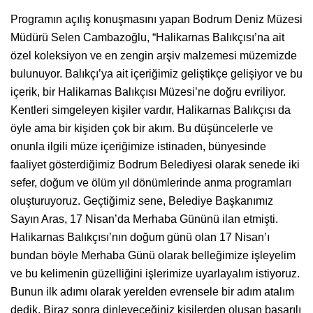
Programın açılış konuşmasını yapan Bodrum Deniz Müzesi
Müdürü Selen Cambazoğlu, “Halikarnas Balıkçısı’na ait
özel koleksiyon ve en zengin arşiv malzemesi müzemizde
bulunuyor. Balıkçı’ya ait içeriğimiz geliştikçe gelişiyor ve bu
içerik, bir Halikarnas Balıkçısı Müzesi’ne doğru evriliyor.
Kentleri simgeleyen kişiler vardır, Halikarnas Balıkçısı da
öyle ama bir kişiden çok bir akım. Bu düşüncelerle ve
onunla ilgili müze içeriğimize istinaden, bünyesinde
faaliyet gösterdiğimiz Bodrum Belediyesi olarak senede iki
sefer, doğum ve ölüm yıl dönümlerinde anma programları
oluşturuyoruz. Geçtiğimiz sene, Belediye Başkanımız
Sayın Aras, 17 Nisan’da Merhaba Gününü ilan etmişti.
Halikarnas Balıkçısı’nın doğum günü olan 17 Nisan’ı
bundan böyle Merhaba Günü olarak belleğimize işleyelim
ve bu kelimenin güzelliğini işlerimize uyarlayalım istiyoruz.
Bunun ilk adımı olarak yerelden evrensele bir adım atalım
dedik. Biraz sonra dinleyeceğiniz kişilerden oluşan başarılı