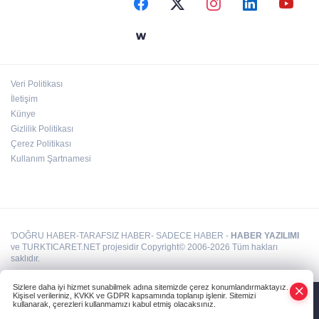
Denizli Opera ve Bale Günleri’nde “Kuğu
Gölü” büyüsü
Veri Politikası
Bursa Büyükşehir'den Mudanya'nın
İletişim
altyapısına güçlü yatırım
Künye
Gizlilik Politikası
Çerez Politikası
Kullanım Şartnamesi
'DOĞRU HABER-TARAFSIZ HABER- SADECE HABER -
HABER YAZILIMI
ve TURKTICARET.NET projesidir Copyright© 2006-2026 Tüm hakları
saklıdır.
Sizlere daha iyi hizmet sunabilmek adına sitemizde çerez konumlandırmaktayız.
Kişisel verileriniz, KVKK ve GDPR kapsamında toplanıp işlenir. Sitemizi
kullanarak, çerezleri kullanmamızı kabul etmiş olacaksınız.
Anasayfa
Haber Ara
Yazarlar
İhbar Hattı