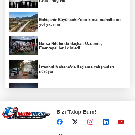
Gölü” büyüsü
Eskişehir Büyükşehir’den kırsal mahallelere
yol yatırımı
Bursa Nilüfer'de Başkan Özdemir,
Esentepeliler’i dinledi
İstanbul Maltepe’de ilaçlama çalışmaları
sürüyor
Kayseri Büyükşehir gökyüzü tutkunlarını
Erciyes'te buluşturacak
Bizi Takip Edin!
Bilişim 500'de 39 milyar dolarlık dev hacim