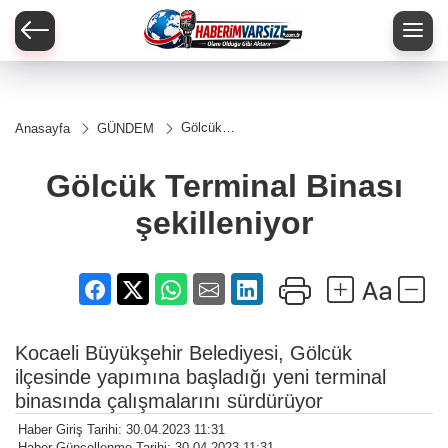
Gölcük
Anasayfa
GÜNDEM
Terminal
Binası
şekilleniyor
Gölcük Terminal Binası
şekilleniyor
Kocaeli Büyükşehir Belediyesi, Gölcük
ilçesinde yapımına başladığı yeni terminal
binasında çalışmalarını sürdürüyor
Haber Giriş Tarihi: 30.04.2023 11:31
Haber Güncellenme Tarihi: 30.04.2023 11:31