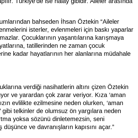
apılır. Türkiye’de ise halay gibidir. Aileler arasında
rı tutumlarından bahseden İhsan Öztekin “Aileler
enmelerini isterler, evlenmeleri için baskı yaparlar
kmazlar. Çocuklarının yaşantılarına karışmaya
tlarına, tatillerinden ne zaman çocuk
elerine kadar hayatlarının her alanlarına müdahale
cuklarına verdiği nasihatlerin altını çizen Öztekin
ruyor ve yarardan çok zarar veriyor. Kıza ‘aman
i kızın evlilikte ezilmesine neden olurken, ‘aman
’ gibi telkinler de olumsuz ön yargılara neden
ımartma yoksa sözünü dinletemezsin, seni
lış düşünce ve davranışların kapısını açar.”