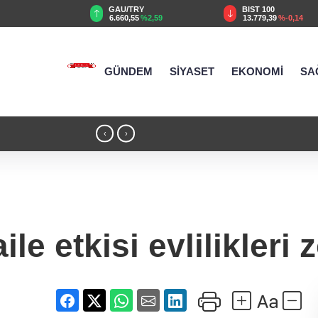
TRY
BIST 100
USD
55
%2,59
13.779,39
%-0,14
47,6787
%0,18
GÜNDEM
SİYASET
EKONOMİ
SA
22:14 - LOKMAN BİLDİK OĞLUNU EVL
‹
›
ile etkisi evlilikleri 