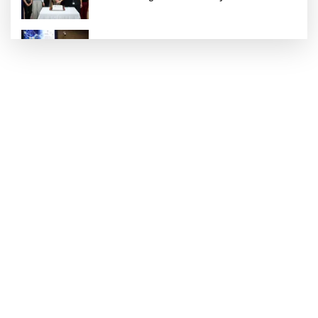
Kütahya Belediyesi personeline yapay zeka
eğitimi
TOFAŞ'lı oyuncular sağlık kontrolünden geçti
Gebze Köşklüçeşme'de 'açık hava' keyif
İstanbul Moda açıklarında su alan teknedeki 4
kişi kurtarıldı