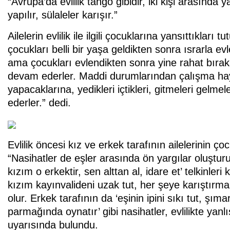
“Avrupa’da evlilik tango gibidir, iki kişi arasında y
yapılır, sülaleler karışır.”
Ailelerin evlilik ile ilgili çocuklarına yansıttıkla
çocukları belli bir yaşa geldikten sonra ısrarla evl
ama çocukları evlendikten sonra yine rahat bıra
devam ederler. Maddi durumlarından çalışma haya
yapacaklarına, yedikleri içtikleri, gitmeleri gelm
ederler.” dedi.
Evlilik öncesi kız ve erkek tarafının ailelerinin ço
“Nasihatler de eşler arasında ön yargılar oluştu
kızım o erkektir, sen alttan al, idare et’ telkinler
kızım kayınvalideni uzak tut, her şeye karıştırma
olur. Erkek tarafının da ‘eşinin ipini sıkı tut, ş
parmağında oynatır’ gibi nasihatler, evlilikte yan
uyarısında bulundu.