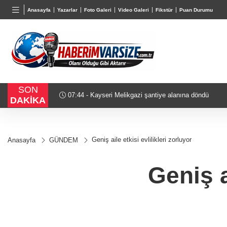
BGN
VND
GAU/
Anasayfa
Yazarlar
Foto Galeri
Video Galeri
Fikstür
Puan Durumu
27,9743
%-0,22
0,0018
%0,32
6.660,
SON
07:12 - Antikacılar Kayseri Talas'ta buluşuyor
DAKİKA
Geniş aile etkisi evlilikleri zorluyor
Anasayfa
GÜNDEM
Geniş a