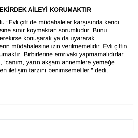
ÇEKİRDEK AİLEYİ KORUMAKTIR
undu “Evli çift de müdahaleler karşısında kendi
ilesine sınır koymaktan sorumludur. Bunu
 gerekirse konuşarak ya da uyararak
elerin müdahalesine izin verilmemelidir. Evli çiftin
korumaktır. Birbirlerine emrivaki yapmamalıdırlar.
ğin, ‘canım, yarın akşam annemlere yemeğe
ken iletişim tarzını benimsemeliler.” dedi.