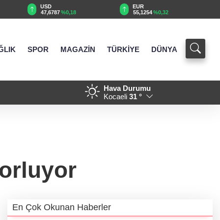
EUR
GBP
55,1254
%0,32
64,3468
%0,38
ĞLIK
SPOR
MAGAZİN
TÜRKİYE
DÜNYA
Hava Durumu
ENDİRİYOR
21:17 - Bakan Tekin üniversit
Kocaeli
31 °
zorluyor
En Çok Okunan Haberler