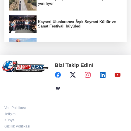
yeniliyor
Kayseri Uluslararası Âşık Seyrani Kültür ve
Sanat Festivali büyüledi
Türkiye Kültür Yolu Festivali Nevşehir'de tam
gaz sürüyor
Bizi Takip Edin!
İzmir Tire lokantalarında yeni dönem başlıyor
Türkiye Kültür Yolu Festivali Malatya'da
başlıyor
Veri Politikası
İletişim
Eyüpsultan Meydanı'na yeni düzenleme
Künye
Gizlilik Politikası