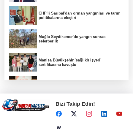
CHP'li Sarıbal'dan orman yangınları ve tarım
politikalarına eleştiri
Muğla Seydikemer'de yangın sonrası
seferberlik
Manisa Büyükşehir 'sağlıklı işyeri'
sertifikasına kavuştu
İMES OSB geleceğin sanayisini inşa ediyor!
Sanayinin geleceği İMES OSB'de konuşuldu
Bizi Takip Edin!
Gürsel Tekin’den 'tutarlılık' mesajı... Tarihi
meselelerde pusula net olmalı
Sakarya Büyükşehir'den çocuklara yaz neşesi