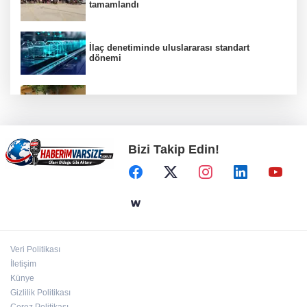
tamamlandı
İlaç denetiminde uluslararası standart
dönemi
Bursa Osmangazi’nin nabzını Küplüpınar'da
tuttu
Bizi Takip Edin!
Filistin'in dünyaya açılan sesi olmaya devam
edeceğiz
Cevdet Yılmaz: Mekke Ortak Savunma
Anlaşması bölgesel güvenliğe katkı
sağlayacak
Veri Politikası
Bursa'da tarihi eser operasyonu! 273 sikke ve
İletişim
18 obje ele geçirildi
Künye
Gizlilik Politikası
Çerez Politikası