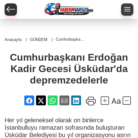
Cumhurbaşkanı
Anasayfa
GÜNDEM
Erdoğan Kadir
Gecesi
Üsküdar'da
Cumhurbaşkanı Erdoğan
depremzedelerle
Kadir Gecesi Üsküdar'da
depremzedelerle
Her yıl geleneksel olarak on binlerce
İstanbulluyu ramazan sofrasında buluşturan
Üsküdar Belediyesi bu yıl organizasyonu asrın