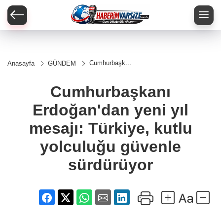
Cumhurbaşkanı
Anasayfa
GÜNDEM
Erdoğan'dan
yeni yıl mesajı:
Türkiye, kutlu
Cumhurbaşkanı
yolculuğu
güvenle
Erdoğan'dan yeni yıl
sürdürüyor
mesajı: Türkiye, kutlu
yolculuğu güvenle
sürdürüyor