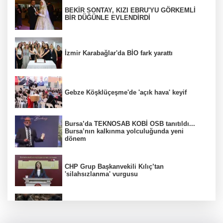
BEKİR SONTAY, KIZI EBRU'YU GÖRKEMLİ
BİR DÜĞÜNLE EVLENDİRDİ
İzmir Karabağlar'da BİO fark yarattı
Gebze Köşklüçeşme'de 'açık hava' keyif
Bursa’da TEKNOSAB KOBİ OSB tanıtıldı...
Bursa’nın kalkınma yolculuğunda yeni
dönem
CHP Grup Başkanvekili Kılıç’tan
'silahsızlanma' vurgusu
6 yıl önceki kaçak avın failleri tespit edildi! 5
yaban keçisi için ceza uygulandı