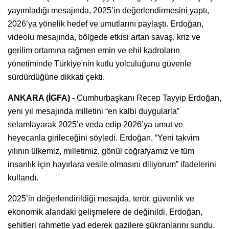
yayımladığı mesajında, 2025’in değerlendirmesini yaptı,
2026’ya yönelik hedef ve umutlarını paylaştı. Erdoğan,
videolu mesajında, bölgede etkisi artan savaş, kriz ve
gerilim ortamına rağmen emin ve ehil kadroların
yönetiminde Türkiye'nin kutlu yolculuğunu güvenle
sürdürdüğüne dikkati çekti.
ANKARA (İGFA) -
Cumhurbaşkanı Recep Tayyip Erdoğan,
yeni yıl mesajında milletini “en kalbi duygularla”
selamlayarak 2025’e veda edip 2026’ya umut ve
heyecanla girileceğini söyledi. Erdoğan, “Yeni takvim
yılının ülkemiz, milletimiz, gönül coğrafyamız ve tüm
insanlık için hayırlara vesile olmasını diliyorum” ifadelerini
kullandı.
2025’in değerlendirildiği mesajda, terör, güvenlik ve
ekonomik alandaki gelişmelere de değinildi. Erdoğan,
şehitleri rahmetle yad ederek gazilere şükranlarını sundu.