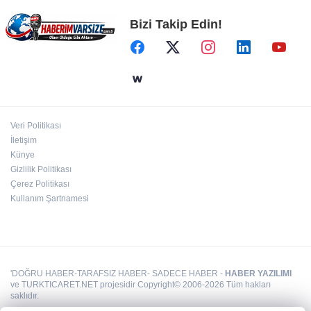
Bizi Takip Edin!
Görevden uzaklaştırılan Utku Caner Çaykara
hakkında tahliye kararı
MGK'dan 8 maddelik bildiri... Terörsüz
Türkiye, bölgesel güvenlik ve Gazze mesajı
Veri Politikası
İstanbul İtfaiyesi’nden yangın riskine karşı
İletişim
videolu uyarı
Künye
Gizlilik Politikası
Çerez Politikası
Kullanım Şartnamesi
'DOĞRU HABER-TARAFSIZ HABER- SADECE HABER -
HABER YAZILIMI
ve TURKTICARET.NET projesidir Copyright© 2006-2026 Tüm hakları
saklıdır.