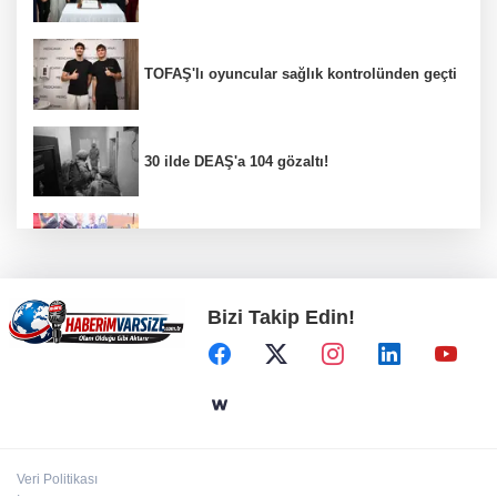
TOFAŞ'lı oyuncular sağlık kontrolünden geçti
30 ilde DEAŞ'a 104 gözaltı!
Gebze Köşklüçeşme'de 'açık hava' keyif
Bizi Takip Edin!
Bursa İnegöl’de binicilik için modern
manejler yapılıyor
Bursa’da TEKNOSAB KOBİ OSB tanıtıldı...
Bursa’nın kalkınma yolculuğunda yeni
dönem
Veri Politikası