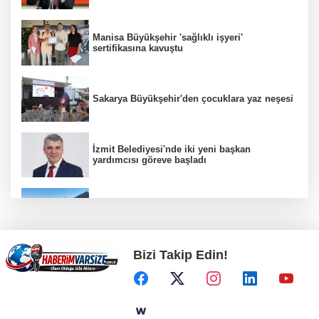
Manisa Büyükşehir 'sağlıklı işyeri'
sertifikasına kavuştu
Sakarya Büyükşehir'den çocuklara yaz neşesi
İzmit Belediyesi'nde iki yeni başkan
yardımcısı göreve başladı
Eskişehir Büyükşehir’den kırsal mahallelere
yol yatırımı
Bizi Takip Edin!
İMES OSB geleceğin sanayisini inşa ediyor!
Sanayinin geleceği İMES OSB'de konuşuldu
CHP'li Sarıbal'dan orman yangınları ve tarım