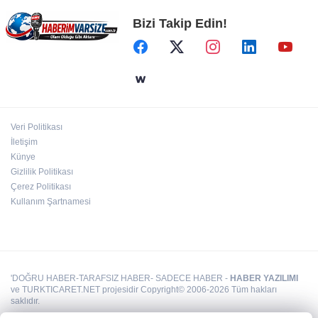
Bizi Takip Edin!
ATA Çiftliği Yoncaları Atatürk Parkı'na ulaştı
İstanbul Maltepe’de çocuklar kitapların renkli
dünyasında
Veri Politikası
Kırgız Cumhuriyeti Antalya Başkonsolosu
İletişim
Başkan Vekili Özdemir’i ziyaret etti
Künye
Gizlilik Politikası
Çerez Politikası
Kullanım Şartnamesi
'DOĞRU HABER-TARAFSIZ HABER- SADECE HABER -
HABER YAZILIMI
ve TURKTICARET.NET projesidir Copyright© 2006-2026 Tüm hakları
saklıdır.