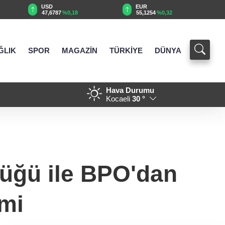
EUR
GBP
55,1254
%0,32
64,3468
%0,38
ĞLIK
SPOR
MAGAZİN
TÜRKİYE
DÜNYA
Hava Durumu
ayla yolları yenilenecek
15:36 - Balıkesir Büyükşehir
Kocaeli
30 °
üğü ile BPO'dan
imi