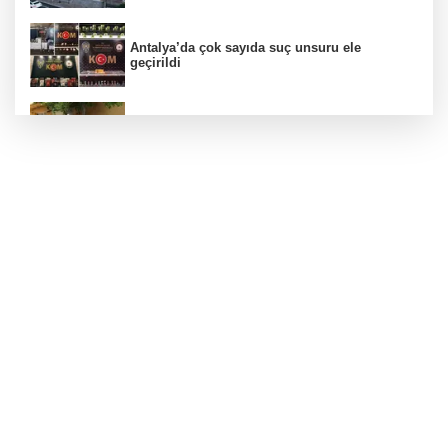
Antalya’da çok sayıda suç unsuru ele
geçirildi
Bursa Osmangazi’nin nabzını Küplüpınar'da
tuttu
İlaç denetiminde uluslararası standart
dönemi
Batman Sason Devlet'te çalışanların talepleri
dinlendi
Filistin'in dünyaya açılan sesi olmaya devam
edeceğiz