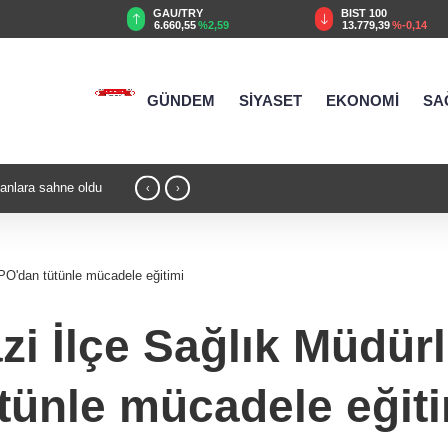
TRY
BIST 100
USD
55
%2,59
13.779,39
%-0,14
47,6787
%0,18
GÜNDEM
SİYASET
EKONOMİ
SA
15:36 - Antalya Konyaaltı’nın merkez ve y
‹
›
PO'dan tütünle mücadele eğitimi
i İlçe Sağlık Müdürl
tünle mücadele eğit