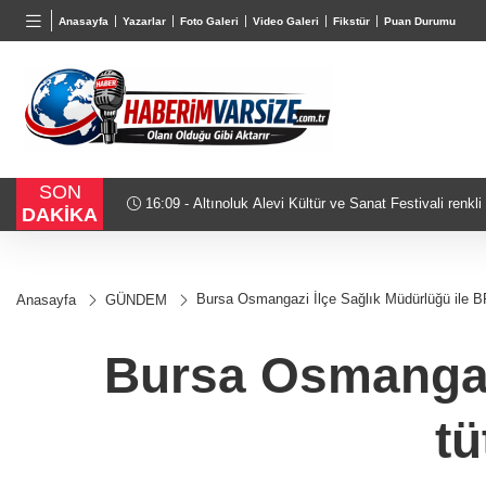
BGN
VND
GAU/
Anasayfa
Yazarlar
Foto Galeri
Video Galeri
Fikstür
Puan Durumu
27,9743
%-0,22
0,0018
%0,32
6.660,
SON
e oldu
15:53 - Arbil Akın kadın muhtarlarla buluştu
DAKİKA
Bursa Osmangazi İlçe Sağlık Müdürlüğü ile B
Anasayfa
GÜNDEM
Bursa Osmangaz
tü