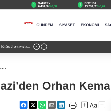
GAU/TRY
BIST 100
,02
6.498,00
%0,08
13.798,82
%0,70
GÜNDEM
SİYASET
EKONOMİ
SA
ğan, Suudi Arabistan yolcusu
22:47 - Bursa’
‹
›
yolculuğunda yen
vefa
zi'den Orhan Kemal’