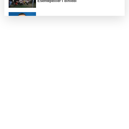
Esentepeliler’i dinledi
BNP Paribas Cardif Türkiye'nin İç Denetim
Direktörü Mustafa Güneş oldu
Kayseri Büyükşehir gökyüzü tutkunlarını
Erciyes'te buluşturacak
Bilişim 500'de 39 milyar dolarlık dev hacim
Bursa Büyükşehir'den Mudanya'nın
altyapısına güçlü yatırım