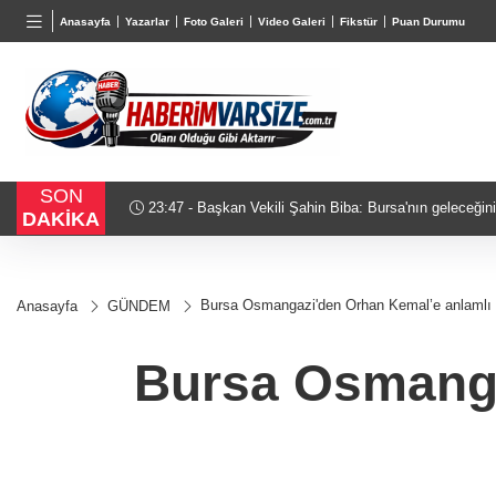
TND
BGN
VND
Anasayfa
Yazarlar
Foto Galeri
Video Galeri
Fikstür
Puan Durumu
16,2299
%0,06
28,0626
%0,37
0,0018
%0
SON
nın geleceğini bütüncül anlayışla
23:03 - Cumhurbaşkanı Erdo
DAKİKA
Bursa Osmangazi'den Orhan Kemal’e anlamlı 
Anasayfa
GÜNDEM
Bursa Osmanga