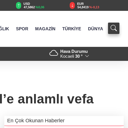
USD
EUR
47,5862
%0,06
54,8419
%-0,13
ĞLIK
SPOR
MAGAZİN
TÜRKİYE
DÜNYA
Hava Durumu
da TEKNOSAB KOBİ OSB tanıtıldı... Bursa’nın kalkınma
21:
Kocaeli
30 °
i dönem
e anlamlı vefa
En Çok Okunan Haberler