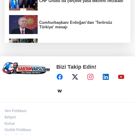
CHP Grubu da çerçeve yasa teklifini imzaladı
Cumhurbaşkanı Erdoğan’dan 'Terörsüz
Türkiye' mesajı
Bursa Nilüfer Belediyesi’nden kırtasiye
desteği
Bizi Takip Edin!
Metin Sözen Okulu Gaziantep'te kuruldu...
Koruma kültürü yeni nesillere aktarılacak
Sokakta neler konuşuluyor? Kemal
Kılıçdaroğlu mu, Özgür Özel mi?
Veri Politikası
İzmir'de emekli destekleri güçlendirildi... Kira
İletişim
ve alışveriş yardımı 4 bin TL’ye çıkarıldı
Künye
Gizlilik Politikası