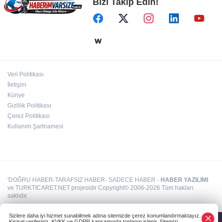
Bizi Takip Edin!
Öğretmenlerin il içi atama sonuçları açıklandı
Metin Sözen Okulu Gaziantep'te kuruldu...
Koruma kültürü yeni nesillere aktarılacak
Veri Politikası
Kutlu Parti ilk olağan kurultayını yaptı...
İletişim
Yusuf Halaçoğlu yeniden Genel Başkan
Künye
Gizlilik Politikası
Çerez Politikası
Kullanım Şartnamesi
'DOĞRU HABER-TARAFSIZ HABER- SADECE HABER -
HABER YAZILIMI
ve TURKTICARET.NET projesidir Copyright© 2006-2026 Tüm hakları
saklıdır.
Sizlere daha iyi hizmet sunabilmek adına sitemizde çerez konumlandırmaktayız.
Kişisel verileriniz, KVKK ve GDPR kapsamında toplanıp işlenir. Sitemizi