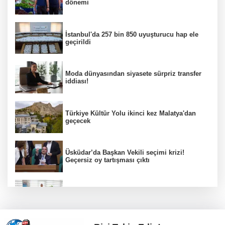
dönemi
İstanbul'da 257 bin 850 uyuşturucu hap ele
geçirildi
Moda dünyasından siyasete sürpriz transfer
iddiası!
Türkiye Kültür Yolu ikinci kez Malatya'dan
geçecek
Üsküdar’da Başkan Vekili seçimi krizi!
Geçersiz oy tartışması çıktı
Kayseri zabıtası kayıp cüzdanı sahibine
teslim etti