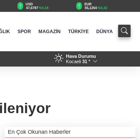
EUR
GBP
0,18
55,1254
%0,32
64,3468
%0,38
ĞLIK
SPOR
MAGAZİN
TÜRKİYE
DÜNYA
Hava Durumu
 ziyaret
21:01 - Eyüpsultan Meydanı 
Kocaeli
31 °
ileniyor
En Çok Okunan Haberler