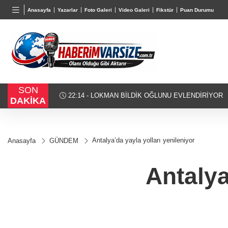
BGN
VND
Anasayfa
Yazarlar
Foto Galeri
Video Galeri
Fikstür
Puan Durumu
27,9743
%-0,22
0,0018
%0,32
SON
21:17 - Bakan Tekin üniversite adaylarıyla tecrübe pa
DAKİKA
Antalya’da yayla yolları yenileniyor
Anasayfa
GÜNDEM
Antalya