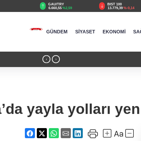
GAU/TRY
BIST 100
USD
6.660,55
%2,59
13.779,39
%-0,14
47,6787
%
GÜNDEM
SİYASET
EKONOMİ
SA
ylaştı
21:17 - Moritanyalı öğrencilerden MEB'e
‹
›
’da yayla yolları yen