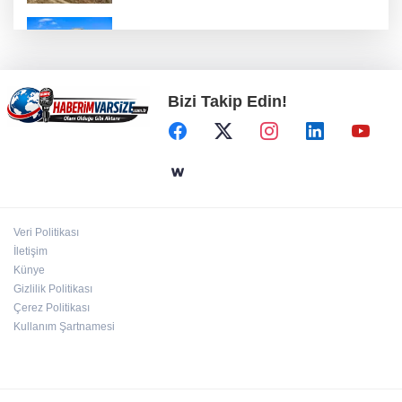
ATA Çiftliği’nde karabuğday hasadı başladı
Bizi Takip Edin!
Bodrum’da Ferrari’li deniz keyfi!
Kayseri Uluslararası Âşık Seyrani Kültür ve
Sanat Festivali büyüledi
Veri Politikası
İletişim
ATA Çiftliği Yoncaları Atatürk Parkı'na ulaştı
Künye
Gizlilik Politikası
Çerez Politikası
Kullanım Şartnamesi