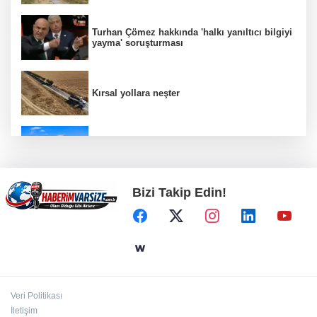
Turhan Çömez hakkında 'halkı yanıltıcı bilgiyi
yayma' soruşturması
Kırsal yollara neşter
ATA Çiftliği’nde karabuğday hasadı başladı
Bizi Takip Edin!
Bodrum’da Ferrari’li deniz keyfi!
Kayseri Uluslararası Âşık Seyrani Kültür ve
Sanat Festivali büyüledi
Veri Politikası
İletişim
ATA Çiftliği Yoncaları Atatürk Parkı'na ulaştı