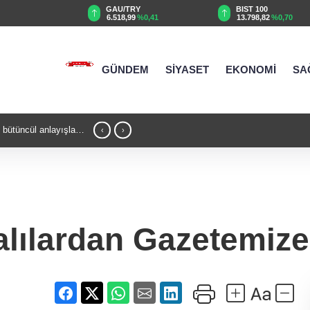
TRY
BIST 100
USD
99
%0,41
13.798,82
%0,70
47,6929
%0,16
GÜNDEM
SİYASET
EKONOMİ
SA
yolcusu
22:47 - Bursa’da TEKNOSAB KOBİ OSB 
‹
›
yolculuğunda yeni dönem
lılardan Gazetemize 