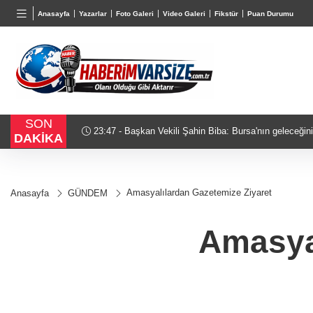
BGN
VND
GAU/
Anasayfa
Yazarlar
Foto Galeri
Video Galeri
Fikstür
Puan Durumu
27,9743
%-0,22
0,0018
%0,23
6.518,
SON
 anlayışla
23:03 - Cumhurbaşkanı Erdoğan, Suudi Arabistan 
DAKİKA
Amasyalılardan Gazetemize Ziyaret
Anasayfa
GÜNDEM
Amasya