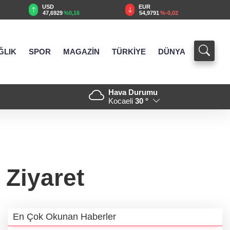
EUR
GBP
54,9791
%-0,02
64,1890
%0,07
ĞLIK
SPOR
MAGAZİN
TÜRKİYE
DÜNYA
Hava Durumu
tanıtıldı... Bursa’nın kalkınma
21:18 - Kocaeli Darıca’ya
Kocaeli
30 °
Ziyaret
En Çok Okunan Haberler