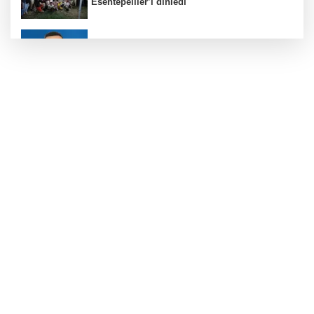
Esentepeliler’i dinledi
BNP Paribas Cardif Türkiye'nin İç Denetim
Direktörü Mustafa Güneş oldu
Kayseri Büyükşehir gökyüzü tutkunlarını
Erciyes'te buluşturacak
Bilişim 500'de 39 milyar dolarlık dev hacim
Bursa Büyükşehir'den Mudanya'nın
altyapısına güçlü yatırım