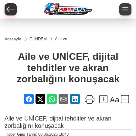
Aile ve
Anasayfa
GÜNDEM
UNİCEF,
dijital
tehditler
Aile ve UNİCEF, dijital
ve akran
zorbalığını
tehditler ve akran
konuşacak
zorbalığını konuşacak
Aile ve UNİCEF, dijital tehditler ve akran
zorbalığını konuşacak
Haber Giriş Tarihi: 08.05.2025 18:43