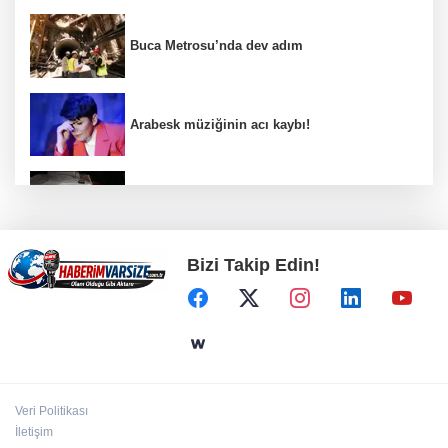
Buca Metrosu’nda dev adım
Arabesk müziğinin acı kaybı!
Avcılar açıklarında tekne arızası 6 kişi
kurtarıldı
Bizi Takip Edin!
Nevşehir'de telefon ışıkları Bengü'nün
şarkılarına eşlik etti
Gaziantep’te Dülük Baba Zaviyesi ve Türbesi
asıl yerinde yeniden inşa edilecek
Veri Politikası
İstanbul'da tarihi mezar taşlarına saldırı
İletişim
sonrası restorasyon