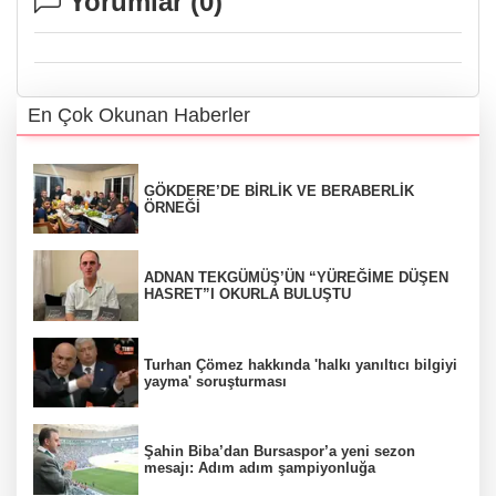
Yorumlar (
0
)
En Çok Okunan Haberler
GÖKDERE’DE BİRLİK VE BERABERLİK
ÖRNEĞİ
ADNAN TEKGÜMÜŞ’ÜN “YÜREĞİME DÜŞEN
HASRET”I OKURLA BULUŞTU
Turhan Çömez hakkında 'halkı yanıltıcı bilgiyi
yayma' soruşturması
Şahin Biba’dan Bursaspor’a yeni sezon
mesajı: Adım adım şampiyonluğa