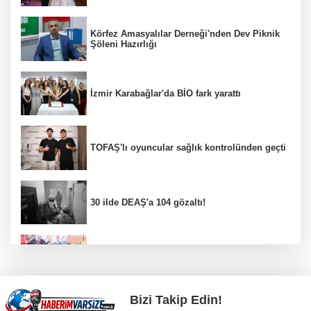
Körfez Amasyalılar Derneği'nden Dev Piknik
Şöleni Hazırlığı
İzmir Karabağlar'da BİO fark yarattı
TOFAŞ'lı oyuncular sağlık kontrolünden geçti
30 ilde DEAŞ'a 104 gözaltı!
Gebze Köşklüçeşme'de 'açık hava' keyif
Bizi Takip Edin!
Bursa İnegöl’de binicilik için modern