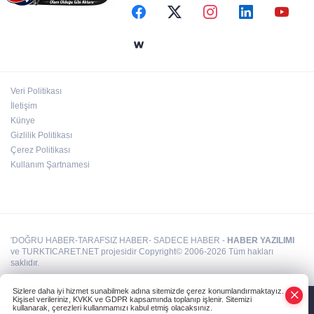
manejler yapılıyor
Bursa’da TEKNOSAB KOBİ OSB tanıtıldı...
Bursa’nın kalkınma yolculuğunda yeni
dönem
Veri Politikası
Antalya Muratpaşalı Sultanlar kenetlendi,
İletişim
gözler yeni sezonda
Künye
Gizlilik Politikası
Çerez Politikası
Kullanım Şartnamesi
'DOĞRU HABER-TARAFSIZ HABER- SADECE HABER -
HABER YAZILIMI
ve TURKTICARET.NET projesidir Copyright© 2006-2026 Tüm hakları
saklıdır.
Sizlere daha iyi hizmet sunabilmek adına sitemizde çerez konumlandırmaktayız.
Kişisel verileriniz, KVKK ve GDPR kapsamında toplanıp işlenir. Sitemizi
kullanarak, çerezleri kullanmamızı kabul etmiş olacaksınız.