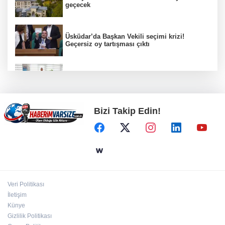
geçecek
Üsküdar’da Başkan Vekili seçimi krizi!
Geçersiz oy tartışması çıktı
Kayseri zabıtası kayıp cüzdanı sahibine
teslim etti
Bizi Takip Edin!
Öğretmenlerin il içi atama sonuçları açıklandı
Metin Sözen Okulu Gaziantep'te kuruldu...
Koruma kültürü yeni nesillere aktarılacak
Veri Politikası
Kutlu Parti ilk olağan kurultayını yaptı...
İletişim
Yusuf Halaçoğlu yeniden Genel Başkan
Künye
Gizlilik Politikası