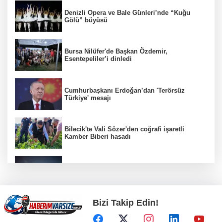
Denizli Opera ve Bale Günleri’nde “Kuğu
Gölü” büyüsü
Bursa Nilüfer'de Başkan Özdemir,
Esentepeliler’i dinledi
Cumhurbaşkanı Erdoğan’dan 'Terörsüz
Türkiye' mesajı
Bilecik'te Vali Sözer'den coğrafi işaretli
Kamber Biberi hasadı
Kayseri Büyükşehir gökyüzü tutkunlarını
Erciyes'te buluşturacak
Bizi Takip Edin!
Osman Gazi platformu Eylül'de göreve
başlayacak... Gabar’da günlük petrol üretimi
83 bin 200 varile ulaştı