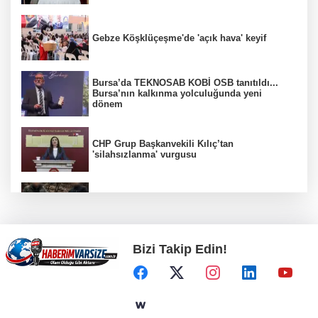
Gebze Köşklüçeşme'de 'açık hava' keyif
Bursa’da TEKNOSAB KOBİ OSB tanıtıldı...
Bursa’nın kalkınma yolculuğunda yeni
dönem
CHP Grup Başkanvekili Kılıç’tan
'silahsızlanma' vurgusu
6 yıl önceki kaçak avın failleri tespit edildi! 5
yaban keçisi için ceza uygulandı
Bizi Takip Edin!
Görevden uzaklaştırılan Utku Caner Çaykara
hakkında tahliye kararı
MGK'dan 8 maddelik bildiri... Terörsüz