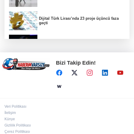
Dijital Türk Lirası’nda 23 proje üçüncü faza
geçti
Çayırova’da, geleceğin basketbolcuları
seçmelerde ter döktü
Bizi Takip Edin!
Bakan Çiftçi: Suç zincirinin ilk halkasını
kıracağız
Sakarya'da ‘Ortaköy Barajı’ için çalışmalar
başladı
Veri Politikası
İstanbul'da tarihi mezar taşlarına saldırı
İletişim
sonrası restorasyon
Künye
Gizlilik Politikası
Çerez Politikası