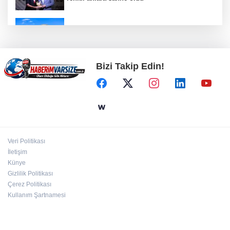
ATA Çiftliği’nde karabuğday hasadı başladı
Bizi Takip Edin!
Türkiye Kültür Yolu Festivali Malatya'da
başlıyor
Arbil Akın kadın muhtarlarla buluştu
Veri Politikası
İletişim
ATA Çiftliği Yoncaları Atatürk Parkı'na ulaştı
Künye
Gizlilik Politikası
Çerez Politikası
Kullanım Şartnamesi