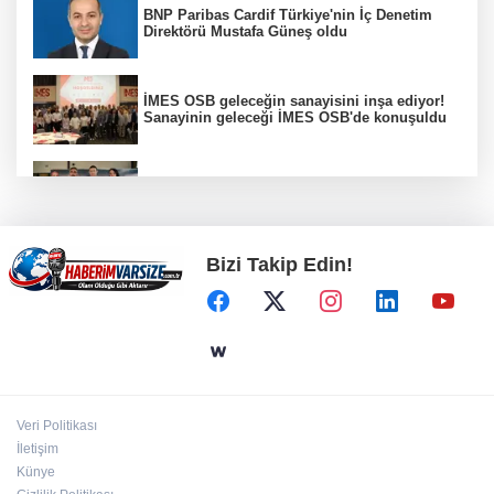
BNP Paribas Cardif Türkiye'nin İç Denetim
Direktörü Mustafa Güneş oldu
İMES OSB geleceğin sanayisini inşa ediyor!
Sanayinin geleceği İMES OSB'de konuşuldu
Manisa Büyükşehir 'sağlıklı işyeri'
sertifikasına kavuştu
Bizi Takip Edin!
İzmit Belediyesi'nden Ruhsat Müdürlüğü
iddialarına açıklama
Trabzon'a yapılacak yeni yatırımlar imza
altına alındı
Veri Politikası
Bursa Büyükşehir'den afetlere hazır iki yeni
İletişim
mobil araç
Künye