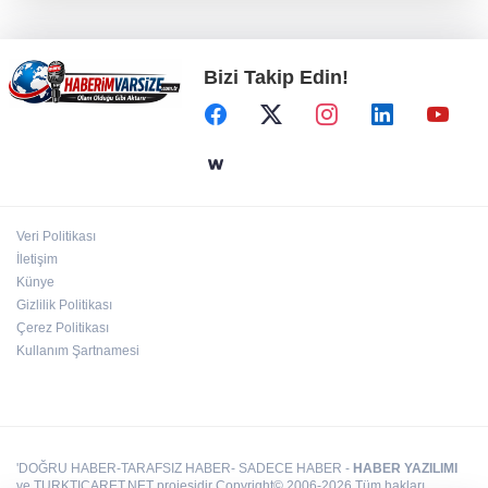
Kütahya Belediyesi personeline yapay zeka
eğitimi
Bizi Takip Edin!
TOFAŞ'lı oyuncular sağlık kontrolünden geçti
Gebze Köşklüçeşme'de 'açık hava' keyif
Veri Politikası
İstanbul Moda açıklarında su alan teknedeki 4
İletişim
kişi kurtarıldı
Künye
Gizlilik Politikası
Çerez Politikası
Kullanım Şartnamesi
'DOĞRU HABER-TARAFSIZ HABER- SADECE HABER -
HABER YAZILIMI
ve TURKTICARET.NET projesidir Copyright© 2006-2026 Tüm hakları