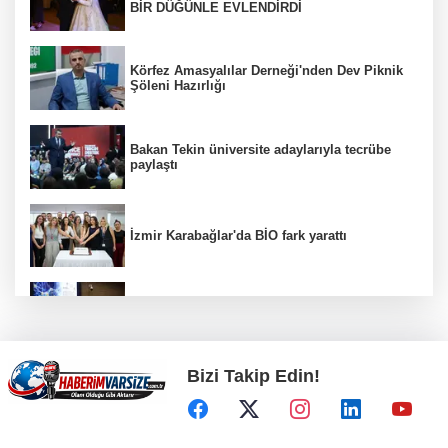
BİR DÜĞÜNLE EVLENDİRDİ
Körfez Amasyalılar Derneği'nden Dev Piknik
Şöleni Hazırlığı
Bakan Tekin üniversite adaylarıyla tecrübe
paylaştı
İzmir Karabağlar'da BİO fark yarattı
Kütahya Belediyesi personeline yapay zeka
eğitimi
Bizi Takip Edin!
Ankara Keçiören'de Yaz Kur'an kurslarına
ikram desteği