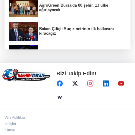
AgroGreen Bursa'da 80 şehir, 13 ülke
ağırlayacak
Bakan Çiftçi: Suç zincirinin ilk halkasını
kıracağız
Çayırova’da, geleceğin basketbolcuları
seçmelerde ter döktü
Bizi Takip Edin!
Gaziantep’te Dülük Baba Zaviyesi ve Türbesi
asıl yerinde yeniden inşa edilecek
Sakarya'da ‘Ortaköy Barajı’ için çalışmalar
başladı
Veri Politikası
Avcılar açıklarında tekne arızası 6 kişi
İletişim
kurtarıldı
Künye