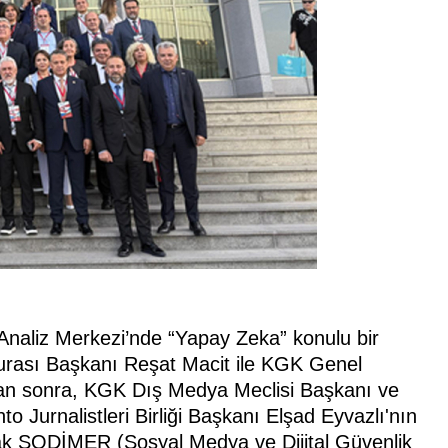
İ
r Analiz Merkezi’nde “Yapay Zeka” konulu bir
urası Başkanı Reşat Macit ile KGK Genel
dan sonra, KGK Dış Medya Meclisi Başkanı ve
 Jurnalistleri Birliği Başkanı Elşad Eyvazlı'nın
ak SODİMER (Sosyal Medya ve Dijital Güvenlik