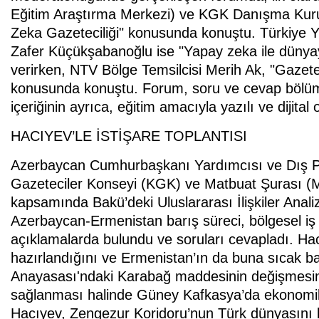
Eğitim Araştırma Merkezi) ve KGK Danışma Kuru
Zeka Gazeteciliği" konusunda konuştu. Türkiye Y
Zafer Küçükşabanoğlu ise "Yapay zeka ile dünyayı
verirken, NTV Bölge Temsilcisi Merih Ak, "Gazete
konusunda konuştu. Forum, soru ve cevap bölüm
içeriğinin ayrıca, eğitim amacıyla yazılı ve dijital 
HACIYEV’LE İSTİŞARE TOPLANTISI
Azerbaycan Cumhurbaşkanı Yardımcısı ve Dış Po
Gazeteciler Konseyi (KGK) ve Matbuat Şurası (M
kapsamında Bakü’deki Uluslararası İlişkiler Anali
Azerbaycan-Ermenistan barış süreci, bölgesel iş bir
açıklamalarda bulundu ve soruları cevapladı. Ha
hazırlandığını ve Ermenistan’ın da buna sıcak bak
Anayasası'ndaki Karabağ maddesinin değişmesini
sağlanması halinde Güney Kafkasya’da ekonomik i
Hacıyev, Zengezur Koridoru’nun Türk dünyasını bir