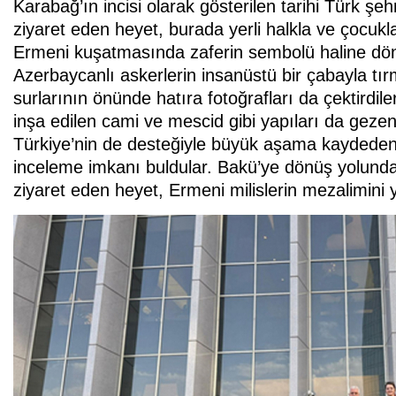
Karabağ’ın incisi olarak gösterilen tarihi Türk şe
ziyaret eden heyet, burada yerli halkla ve çocuklar
Ermeni kuşatmasında zaferin sembolü haline dön
Azerbaycanlı askerlerin insanüstü bir çabayla tı
surlarının önünde hatıra fotoğrafları da çektirdi
inşa edilen cami ve mescid gibi yapıları da geze
Türkiye’nin de desteğiyle büyük aşama kaydeden
inceleme imkanı buldular. Bakü’ye dönüş yolunda
ziyaret eden heyet, Ermeni milislerin mezalimini y