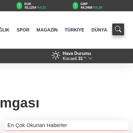
EUR
GBP
55,1254
%0,32
64,3468
%0,38
ĞLIK
SPOR
MAGAZİN
TÜRKİYE
DÜNYA
Hava Durumu
iyaret
21:01 - Eyüpsultan Meydanı ye
Kocaeli
31 °
amgası
En Çok Okunan Haberler