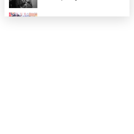
Gebze Köşklüçeşme'de 'açık hava' keyif
Bursa İnegöl’de binicilik için modern
manejler yapılıyor
Bursa’da TEKNOSAB KOBİ OSB tanıtıldı...
Bursa’nın kalkınma yolculuğunda yeni
dönem
Antalya Muratpaşalı Sultanlar kenetlendi,
gözler yeni sezonda