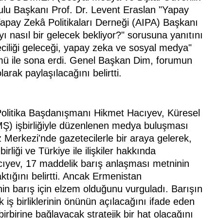
lu Başkanı Prof. Dr. Levent Eraslan "Yapay
apay Zekâ Politikaları Derneği (AIPA) Başkanı
 nasıl bir gelecek bekliyor?" sorusuna yanıtını
ciliği geleceği, yapay zeka ve sosyal medya"
ü ile sona erdi. Genel Başkan Dim, forumun
olarak paylaşılacağını belirtti.
litika Başdanışmanı Hikmet Hacıyev, Küresel
Ş) işbirliğiyle düzenlenen medya buluşması
z Merkezi'nde gazetecilerle bir araya gelerek,
liği ve Türkiye ile ilişkiler hakkında
cıyev, 17 maddelik barış anlaşması metninin
tığını belirtti. Ancak Ermenistan
n barış için elzem olduğunu vurguladı. Barışın
ş birliklerinin önünün açılacağını ifade eden
birine bağlayacak stratejik bir hat olacağını