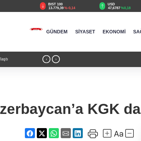
TRY
BIST 100
USD
55
%2,59
13.779,39
%-0,14
47,6787
%0,18
GÜNDEM
SİYASET
EKONOMİ
SA
laştı
21:17 - Moritanyalı öğrencilerden MEB'e z
‹
›
zerbaycan’a KGK d