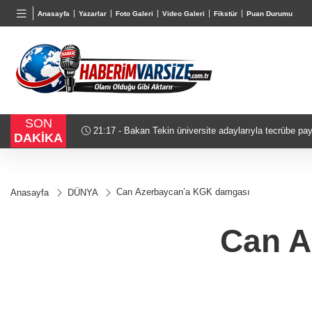
BGN
VND
GAU/
Anasayfa
Yazarlar
Foto Galeri
Video Galeri
Fikstür
Puan Durumu
27,9743
%-0,22
0,0018
%0,32
6.660,
SON
21:17 - Bakan Tekin üniversite adaylarıyla tecrübe pay
DAKİKA
Can Azerbaycan’a KGK damgası
Anasayfa
DÜNYA
Can A