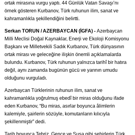
ortak mirasına vurgu yaptı. 44 Günlük Vatan Savaşı’nı
örnek gösteren Kurbanov, Türk ruhunun ilim, sanat ve
kahramanlıkla şekillendiğini belirtti.
Serkan TORUN / AZERBAYCAN (İGFA) -
Azerbaycan
Milli Meclisi Doğal Kaynaklar, Enerji ve Ekoloji Komisyonu
Başkanı ve Milletvekili Sadık Kurbanov, Türk dünyasının
ortak mirası ve geleceğine ilişkin önemli açıklamalarda
bulundu. Kurbanov, Türk ruhunun yalnızca tarihî bir hatıra
değil, aynı zamanda bugünün gücü ve yarının umudu
olduğunu vurguladı.
Azerbaycan Türklerinin ruhunun ilim, sanat ve
kahramanlıkla yoğrulmuş ebedî bir miras olduğunu ifade
eden Kurbanov, “Bu miras, asırlar boyunca âlimlerin
kalemiyle, şairlerin sözüyle, komutanların kılıcıyla
şekillenmiştir” dedi.
Tarih boyunca Tebriz, Gence ve Şuşa gibi şehirlerin Türk