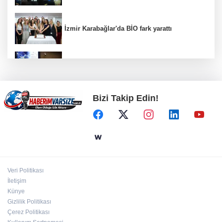
İzmir Karabağlar'da BİO fark yarattı
Kütahya Belediyesi personeline yapay zeka
eğitimi
Bizi Takip Edin!
Ankara Keçiören'de Yaz Kur'an kurslarına
ikram desteği
İstanbul Moda açıklarında su alan teknedeki 4
kişi kurtarıldı
Veri Politikası
İletişim
Gebze Köşklüçeşme'de 'açık hava' keyif
Künye
Gizlilik Politikası
Çerez Politikası