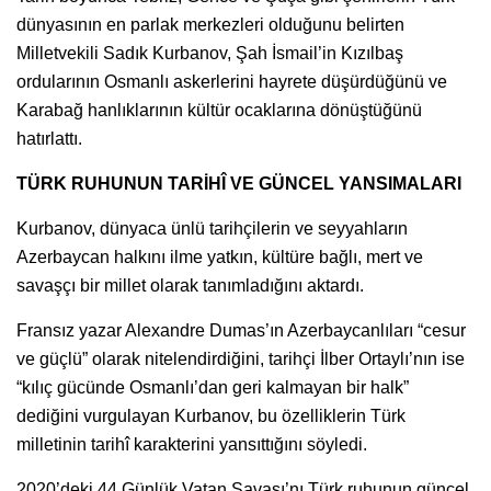
dünyasının en parlak merkezleri olduğunu belirten
Milletvekili Sadık Kurbanov, Şah İsmail’in Kızılbaş
ordularının Osmanlı askerlerini hayrete düşürdüğünü ve
Karabağ hanlıklarının kültür ocaklarına dönüştüğünü
hatırlattı.
TÜRK RUHUNUN TARİHÎ VE GÜNCEL YANSIMALARI
Kurbanov, dünyaca ünlü tarihçilerin ve seyyahların
Azerbaycan halkını ilme yatkın, kültüre bağlı, mert ve
savaşçı bir millet olarak tanımladığını aktardı.
Fransız yazar Alexandre Dumas’ın Azerbaycanlıları “cesur
ve güçlü” olarak nitelendirdiğini, tarihçi İlber Ortaylı’nın ise
“kılıç gücünde Osmanlı’dan geri kalmayan bir halk”
dediğini vurgulayan Kurbanov, bu özelliklerin Türk
milletinin tarihî karakterini yansıttığını söyledi.
2020’deki 44 Günlük Vatan Savaşı’nı Türk ruhunun güncel