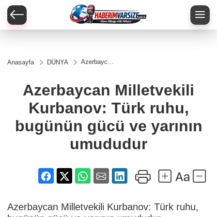
Azerbaycan
Anasayfa
DÜNYA
Milletvekili
Kurbanov:
Türk ruhu,
Azerbaycan Milletvekili
bugünün
gücü ve
Kurbanov: Türk ruhu,
yarının
umududur
bugünün gücü ve yarının
umududur
Azerbaycan Milletvekili Kurbanov: Türk ruhu,