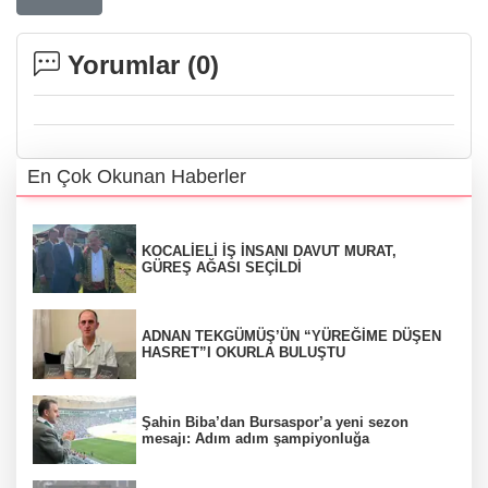
Yorumlar (
0
)
En Çok Okunan Haberler
KOCALİELİ İŞ İNSANI DAVUT MURAT,
GÜREŞ AĞASI SEÇİLDİ
ADNAN TEKGÜMÜŞ’ÜN “YÜREĞİME DÜŞEN
HASRET”I OKURLA BULUŞTU
Şahin Biba’dan Bursaspor’a yeni sezon
mesajı: Adım adım şampiyonluğa