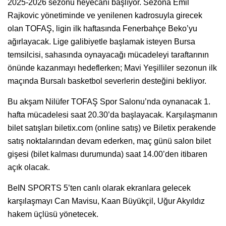
2025-2026 sezonu heyecanı başlıyor. Sezona Emil
Rajkovic yönetiminde ve yenilenen kadrosuyla girecek
olan TOFAŞ, ligin ilk haftasında Fenerbahçe Beko’yu
ağırlayacak. Lige galibiyetle başlamak isteyen Bursa
temsilcisi, sahasında oynayacağı mücadeleyi taraftarının
önünde kazanmayı hedeflerken; Mavi Yeşilliler sezonun ilk
maçında Bursalı basketbol severlerin desteğini bekliyor.
Bu akşam Nilüfer TOFAŞ Spor Salonu’nda oynanacak 1.
hafta mücadelesi saat 20.30’da başlayacak. Karşılaşmanın
bilet satışları biletix.com (online satış) ve Biletix perakende
satış noktalarından devam ederken, maç günü salon bilet
gişesi (bilet kalması durumunda) saat 14.00’den itibaren
açık olacak.
BeIN SPORTS 5’ten canlı olarak ekranlara gelecek
karşılaşmayı Can Mavisu, Kaan Büyükçil, Uğur Akyıldız
hakem üçlüsü yönetecek.