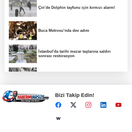
Çin’de Dolphin tayfunu için kırmızı alarm!
Buca Metrosu’nda dev adım
İstanbul'da tarihi mezar taşlarına saldırı
sonrası restorasyon
Konya Selçuklu'da yollar yenileniyor
Bizi Takip Edin!
Nevşehir'de telefon ışıkları Bengü'nün
şarkılarına eşlik etti
Gaziantep’te Dülük Baba Zaviyesi ve Türbesi
asıl yerinde yeniden inşa edilecek