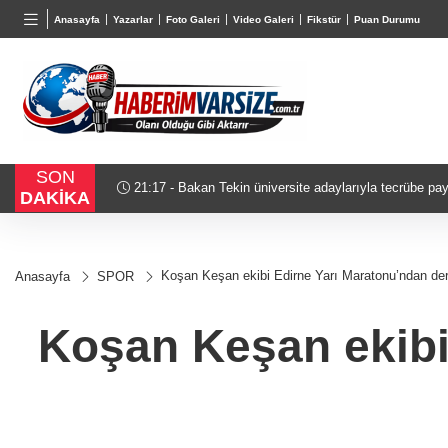
BGN
VND
GAU/
Anasayfa
Yazarlar
Foto Galeri
Video Galeri
Fikstür
Puan Durumu
27,9743
%-0,22
0,0018
%0,32
6.660,
SON
21:17 - Bakan Tekin üniversite adaylarıyla tecrübe pay
DAKİKA
Koşan Keşan ekibi Edirne Yarı Maratonu’ndan der
Anasayfa
SPOR
Koşan Keşan ekibi