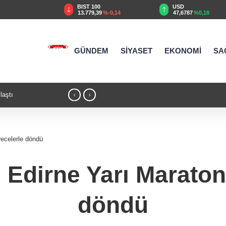
TRY
BIST 100
USD
55
%2,59
13.779,39
%-0,14
47,6787
%0,18
GÜNDEM
SİYASET
EKONOMİ
SA
laştı
21:17 - Moritanyalı öğrencilerden MEB'e z
‹
›
ecelerle döndü
 Edirne Yarı Maraton
döndü