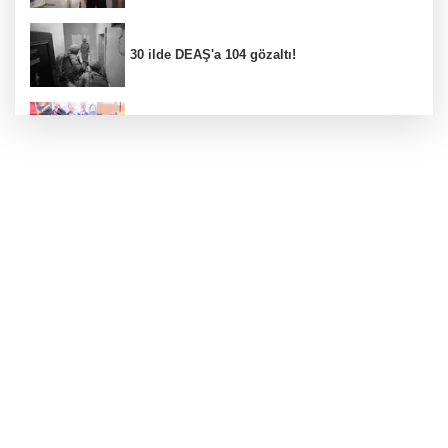
30 ilde DEAŞ'a 104 gözaltı!
Gebze Köşklüçeşme'de 'açık hava' keyif
Bursa İnegöl’de binicilik için modern
manejler yapılıyor
Bursa’da TEKNOSAB KOBİ OSB tanıtıldı...
Bursa’nın kalkınma yolculuğunda yeni
dönem
Antalya Muratpaşalı Sultanlar kenetlendi,
gözler yeni sezonda