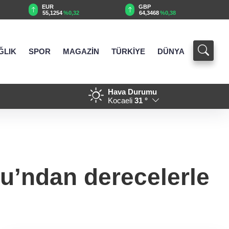
EUR
GBP
55,1254
%0,32
64,3468
%0,38
ĞLIK
SPOR
MAGAZİN
TÜRKİYE
DÜNYA
Hava Durumu
iyaret
21:01 - Eyüpsultan Meydanı ye
Kocaeli
31 °
u’ndan derecelerle