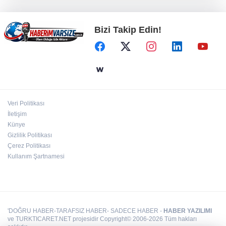
gaz sürüyor
Bizi Takip Edin!
İzmir Tire lokantalarında yeni dönem başlıyor
Türkiye Kültür Yolu Festivali Malatya'da
başlıyor
Veri Politikası
İletişim
Eyüpsultan Meydanı'na yeni düzenleme
Künye
Gizlilik Politikası
Çerez Politikası
Kullanım Şartnamesi
'DOĞRU HABER-TARAFSIZ HABER- SADECE HABER -
HABER YAZILIMI
ve TURKTICARET.NET projesidir Copyright© 2006-2026 Tüm hakları