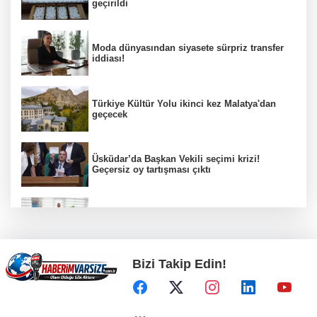
geçirildi
Moda dünyasından siyasete sürpriz transfer
iddiası!
Türkiye Kültür Yolu ikinci kez Malatya'dan
geçecek
Üsküdar’da Başkan Vekili seçimi krizi!
Geçersiz oy tartışması çıktı
Kayseri zabıtası kayıp cüzdanı sahibine
teslim etti
Bizi Takip Edin!
Öğretmenlerin il içi atama sonuçları açıklandı