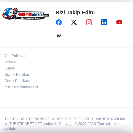
Bizi Takip Edin!
TOFAŞ'lı oyuncular sağlık kontrolünden geçti
Gebze Köşklüçeşme'de 'açık hava' keyif
Veri Politikası
İstanbul Moda açıklarında su alan teknedeki 4
İletişim
kişi kurtarıldı
Künye
Gizlilik Politikası
Çerez Politikası
Kullanım Şartnamesi
'DOĞRU HABER-TARAFSIZ HABER- SADECE HABER -
HABER YAZILIMI
ve TURKTICARET.NET projesidir Copyright© 2006-2026 Tüm hakları
saklıdır.