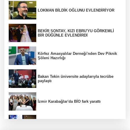
LOKMAN BİLDİK OĞLUNU EVLENDİRİYOR
BEKİR SONTAY, KIZI EBRU'YU GÖRKEMLİ
BİR DÜĞÜNLE EVLENDİRDİ
Körfez Amasyalılar Derneği'nden Dev Piknik
Şöleni Hazırlığı
Bakan Tekin üniversite adaylarıyla tecrübe
paylaştı
İzmir Karabağlar'da BİO fark yarattı
Kütahya Belediyesi personeline yapay zeka
eğitimi