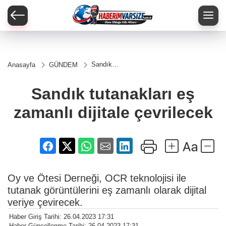
Sandık
Anasayfa
GÜNDEM
tutanakları
eş
zamanlı
Sandık tutanakları eş
dijitale
çevrilecek
zamanlı dijitale çevrilecek
Oy ve Ötesi Derneği, OCR teknolojisi ile
tutanak görüntülerini eş zamanlı olarak dijital
veriye çevirecek.
Haber Giriş Tarihi: 26.04.2023 17:31
Haber Güncellenme Tarihi: 26.04.2023 17:31