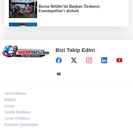
Bursa Nilüfer'de Başkan Özdemir,
Esentepeliler’i dinledi
BNP Paribas Cardif Türkiye'nin İç Denetim
Direktörü Mustafa Güneş oldu
Bizi Takip Edin!
Kayseri Büyükşehir gökyüzü tutkunlarını
Erciyes'te buluşturacak
Bilişim 500'de 39 milyar dolarlık dev hacim
Veri Politikası
Bursa Büyükşehir'den Mudanya'nın
İletişim
altyapısına güçlü yatırım
Künye
Gizlilik Politikası
Çerez Politikası
Kullanım Şartnamesi