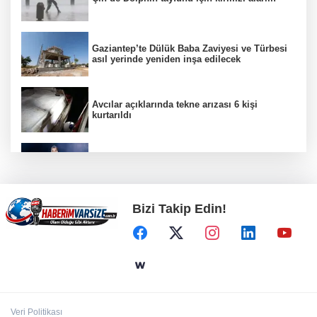
Gaziantep’te Dülük Baba Zaviyesi ve Türbesi
asıl yerinde yeniden inşa edilecek
Avcılar açıklarında tekne arızası 6 kişi
kurtarıldı
Nevşehir'de telefon ışıkları Bengü'nün
şarkılarına eşlik etti
Bizi Takip Edin!
Bakan Çiftçi: Suç zincirinin ilk halkasını
kıracağız
Çayırova’da, geleceğin basketbolcuları
seçmelerde ter döktü
Veri Politikası