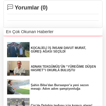
Yorumlar (
0
)
En Çok Okunan Haberler
KOCALİELİ İŞ İNSANI DAVUT MURAT,
GÜREŞ AĞASI SEÇİLDİ
ADNAN TEKGÜMÜŞ’ÜN “YÜREĞİME DÜŞEN
HASRET”I OKURLA BULUŞTU
Şahin Biba’dan Bursaspor’a yeni sezon
mesajı: Adım adım şampiyonluğa
Çin’de Dolphin tayfunu için kırmızı alarm!