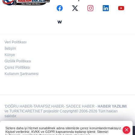
ATA Çiftliği Yoncaları Atatürk Parkı'na ulaştı
İstanbul Maltepe’de çocuklar kitapların renkli
dünyasında
Veri Politikası
Kırgız Cumhuriyeti Antalya Başkonsolosu
İletişim
Başkan Vekili Özdemir’i ziyaret etti
Künye
Gizlilik Politikası
Çerez Politikası
Kullanım Şartnamesi
'DOĞRU HABER-TARAFSIZ HABER- SADECE HABER -
HABER YAZILIMI
ve TURKTICARET.NET projesidir Copyright© 2006-2026 Tüm hakları
saklıdır.
Sizlere daha iyi hizmet sunabilmek adına sitemizde çerez konumlandırmaktayız.
Kişisel verileriniz, KVKK ve GDPR kapsamında toplanıp işlenir. Sitemizi