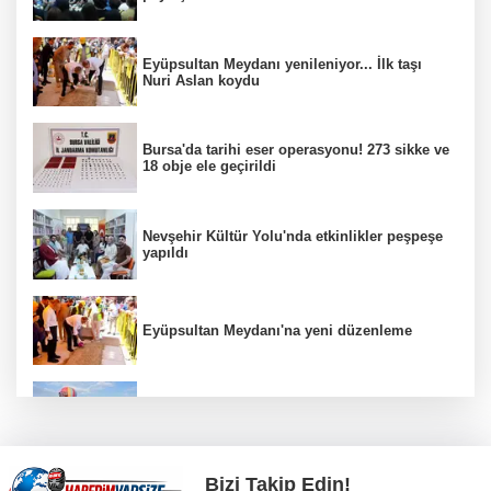
Eyüpsultan Meydanı yenileniyor... İlk taşı
Nuri Aslan koydu
Bursa'da tarihi eser operasyonu! 273 sikke ve
18 obje ele geçirildi
Nevşehir Kültür Yolu'nda etkinlikler peşpeşe
yapıldı
Eyüpsultan Meydanı'na yeni düzenleme
Türkiye Kültür Yolu Festivali Nevşehir'de tam
gaz sürüyor
Bizi Takip Edin!