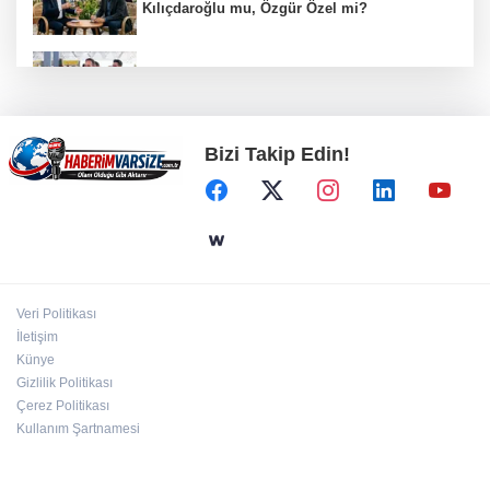
Kılıçdaroğlu mu, Özgür Özel mi?
İzmir Narlıdere Zabıtası'nda yaka kamerası
dönemi
Bizi Takip Edin!
Bursa Nilüfer Belediyesi’nden kırtasiye
desteği
Bursa Uludağ Üniversitesi Güzel Sanatlar
Fakültesi Mudanya'dan ayrıldı!
Veri Politikası
İletişim
Ankara’da karabuğdayın ilk hasadı yapıldı
Künye
Gizlilik Politikası
Çerez Politikası
Kullanım Şartnamesi