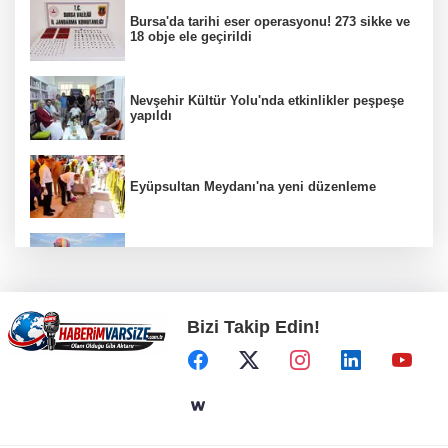
Bursa'da tarihi eser operasyonu! 273 sikke ve
18 obje ele geçirildi
Nevşehir Kültür Yolu'nda etkinlikler peşpeşe
yapıldı
Eyüpsultan Meydanı'na yeni düzenleme
Türkiye Kültür Yolu Festivali Nevşehir'de tam
gaz sürüyor
Bizi Takip Edin!
ATA Çiftliği Yoncaları Atatürk Parkı'na ulaştı
İstanbul Maltepe’de çocuklar kitapların renkli
dünyasında