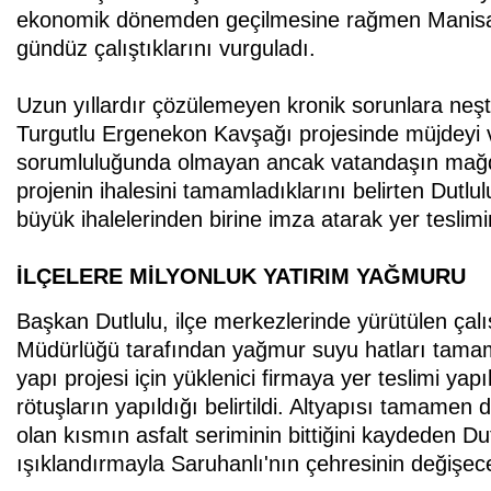
ekonomik dönemden geçilmesine rağmen Manisa’
gündüz çalıştıklarını vurguladı.
Uzun yıllardır çözülemeyen kronik sorunlara neşt
Turgutlu Ergenekon Kavşağı projesinde müjdeyi v
sorumluluğunda olmayan ancak vatandaşın mağdur
projenin ihalesini tamamladıklarını belirten Dutlu
büyük ihalelerinden birine imza atarak yer teslimin
İLÇELERE MİLYONLUK YATIRIM YAĞMURU
Başkan Dutlulu, ilçe merkezlerinde yürütülen çal
Müdürlüğü tarafından yağmur suyu hatları tamamla
yapı projesi için yüklenici firmaya yer teslimi yapı
rötuşların yapıldığı belirtildi. Altyapısı tamamen 
olan kısmın asfalt seriminin bittiğini kaydeden Du
ışıklandırmayla Saruhanlı'nın çehresinin değişece