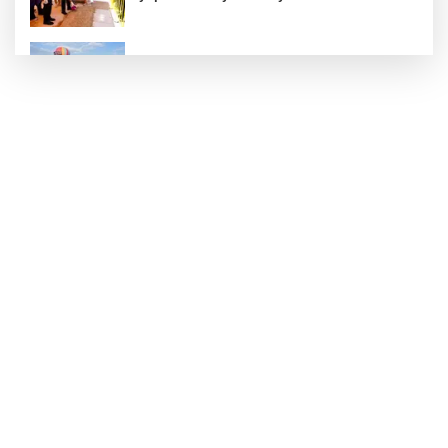
Türkiye Kültür Yolu Festivali Nevşehir'de tam
gaz sürüyor
ATA Çiftliği Yoncaları Atatürk Parkı'na ulaştı
İstanbul Maltepe’de çocuklar kitapların renkli
dünyasında
Kırgız Cumhuriyeti Antalya Başkonsolosu
Başkan Vekili Özdemir’i ziyaret etti