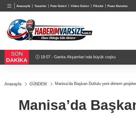
BGN
VND
GAU/
Anasayfa
Yazarlar
Foto Galeri
Video Galeri
Fikstür
Puan Durumu
27,9743
%-0,22
0,0018
%0,32
6.660,
SON
18:51 - Akustik sahne yaz akşamlarına ritim katıyor
DAKİKA
Manisa’da Başkan Dutlulu yeni dönem projeler
Anasayfa
GÜNDEM
Manisa’da Başkan 