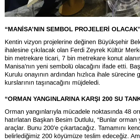
“MANİSA’NIN SEMBOL PROJELERİ OLACAK
Kentin vizyon projelerine değinen Büyükşehir B
ihalesine çıkılacak olan Ferdi Zeyrek Kültür Merk
bin metrekare ticari, 7 bin metrekare konut alan
Manisa’nın yeni sembolü olacağını ifade etti. Başk
Kurulu onayının ardından hızlıca ihale süreci
kurslarının taşınacağını müjdeledi.
“ORMAN YANGINLARINA KARŞI 200 SU TAN
Orman yangınlarıyla mücadele noktasında 48 orma
hatırlatan Başkan Besim Dutlulu, “Bunlar orman 
araçlar. Bunu 200’e çıkartacağız. Tamamını ken
belirlediğimiz 200 köyümüze teslim edeceğiz. 