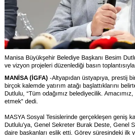
Manisa Büyükşehir Belediye Başkanı Besim Dutlul
ve vizyon projeleri düzenlediği basın toplantısı
MANİSA (İGFA)
-Altyapıdan üstyapıya, prestij b
birçok kalemde yatırım atağı başlattıklarını be
Dutlulu, “Tüm odağımız belediyecilik. Amacımız, M
etmek” dedi.
MASYA Sosyal Tesislerinde gerçekleşen geniş ka
Dutlulu’ya, Genel Sekreter Burak Deste, Genel 
daire başkanları eşlik etti. Görev süresindeki ilk yı