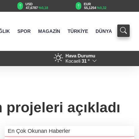
EUR
GBP
55,1254
%0,32
64,3468
%0,38
ĞLIK
SPOR
MAGAZİN
TÜRKİYE
DÜNYA
Hava Durumu
18:37 - Denizli'de 160 milyon 
Kocaeli
31 °
projeleri açıkladı
En Çok Okunan Haberler