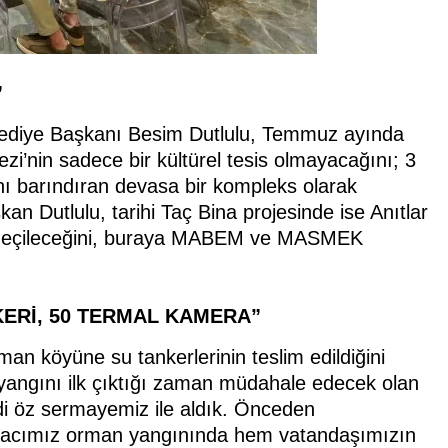
”
elediye Başkanı Besim Dutlulu, Temmuz ayında
ezi’nin sadece bir kültürel tesis olmayacağını; 3
ını barındıran devasa bir kompleks olarak
an Dutlulu, tarihi Taç Bina projesinde ise Anıtlar
ne geçileceğini, buraya MABEM ve MASMEK
KERİ, 50 TERMAL KAMERA”
n köyüne su tankerlerinin teslim edildiğini
yangını ilk çıktığı zaman müdahale edecek olan
di öz sermayemiz ile aldık. Önceden
Amacımız orman yangınında hem vatandaşımızın