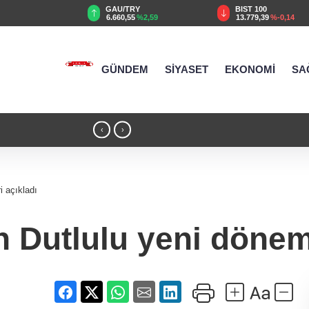
TRY
BIST 100
USD
55
%2,59
13.779,39
%-0,14
47,6787
%0,18
GÜNDEM
SİYASET
EKONOMİ
SA
18:51 - Kırsal yollara neşter
‹
›
i açıkladı
Dutlulu yeni dönem 