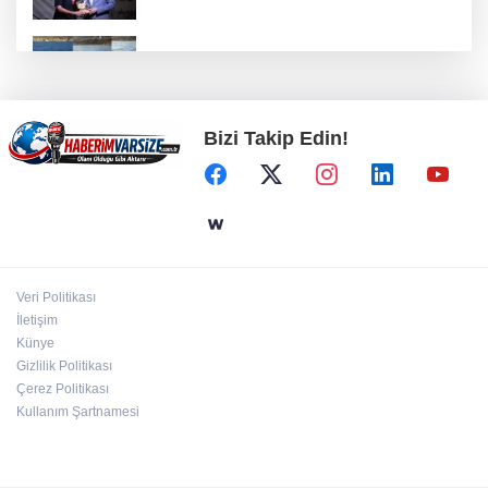
Bodrum’da Ferrari’li deniz keyfi!
Bizi Takip Edin!
Türkiye Kültür Yolu Festivali Malatya'da
başlıyor
ATA Çiftliği’nde karabuğday hasadı başladı
Veri Politikası
Kayseri Uluslararası Âşık Seyrani Kültür ve
İletişim
Sanat Festivali büyüledi
Künye
Gizlilik Politikası
Çerez Politikası
Kullanım Şartnamesi