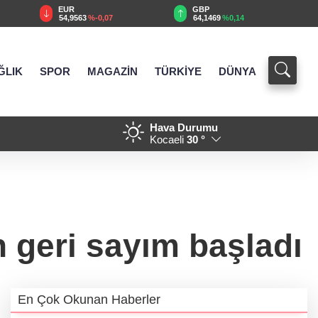
EUR
GBP
54,9563
%-0,07
64,1469
%0,14
ĞLIK
SPOR
MAGAZİN
TÜRKİYE
DÜNYA
Hava Durumu
 modern ulaşım yatırımı
21:04 - MGK'dan 8 maddelik bi
Kocaeli
30 °
Gazze mesajı
n geri sayım başladı
En Çok Okunan Haberler