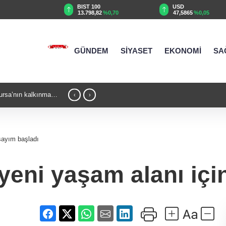
TRY
BIST 100
USD
72
%0,03
13.798,82
%0,70
47,5865
%0,05
GÜNDEM
SİYASET
EKONOMİ
SA
rsa’nın kalkınma
21:18 - Kocaeli Darıca’ya Büyükşehir'den
‹
›
 sayım başladı
yeni yaşam alanı içi