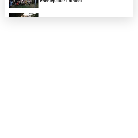
Esentepeliler’i dinledi
İstanbul Maltepe’de ilaçlama çalışmaları
sürüyor
Kayseri Büyükşehir gökyüzü tutkunlarını
Erciyes'te buluşturacak
Bilişim 500'de 39 milyar dolarlık dev hacim
Bursa Büyükşehir'den Mudanya'nın
altyapısına güçlü yatırım