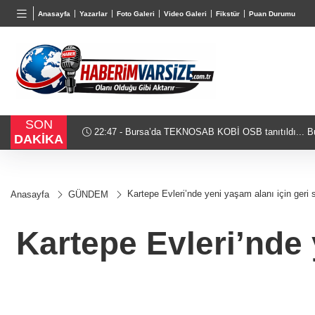
BGN
VND
GAU/
Anasayfa
Yazarlar
Foto Galeri
Video Galeri
Fikstür
Puan Durumu
28,0626
%0,37
0,0018
%0,08
6.497,
SON
22:47 - Bursa’da TEKNOSAB KOBİ OSB tanıtıldı... Bu
DAKİKA
yolculuğunda yeni dönem
Kartepe Evleri’nde yeni yaşam alanı için geri
Anasayfa
GÜNDEM
Kartepe Evleri’nde 