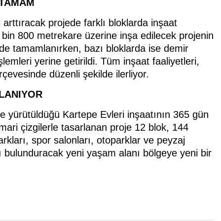
 TAMAM
rttıracak projede farklı bloklarda inşaat
6 bin 800 metrekare üzerine inşa edilecek projenin
üde tamamlanırken, bazı bloklarda ise demir
leri yerine getirildi. Tüm inşaat faaliyetleri,
evesinde düzenli şekilde ilerliyor.
NLANIYOR
de yürütüldüğü Kartepe Evleri inşaatının 365 gün
ri çizgilerle tasarlanan proje 12 blok, 144
rkları, spor salonları, otoparklar ve peyzaj
yı bulunduracak yeni yaşam alanı bölgeye yeni bir