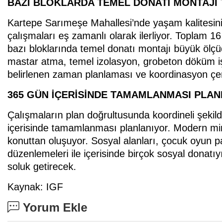
BAZI BLOKLARDA TEMEL DONATI MONTAJI
Kartepe Sarımeşe Mahallesi’nde yaşam kalitesini a
çalışmaları eş zamanlı olarak ilerliyor. Toplam 1
bazı bloklarında temel donatı montajı büyük ölç
mastar atma, temel izolasyon, grobeton döküm işlem
belirlenen zaman planlaması ve koordinasyon çerç
365 GÜN İÇERİSİNDE TAMAMLANMASI PLA
Çalışmaların plan doğrultusunda koordineli şekil
içerisinde tamamlanması planlanıyor. Modern mima
konuttan oluşuyor. Sosyal alanları, çocuk oyun pa
düzenlemeleri ile içerisinde birçok sosyal donatı
soluk getirecek.
Kaynak: IGF
Yorum Ekle